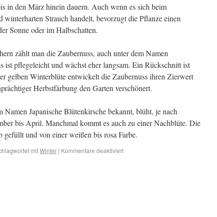
s in den März hinein dauern. Auch wenn es sich beim
 winterharten Strauch handelt, bevorzugt die Pflanze einen
 der Sonne oder im Halbschatten.
hern zählt man die Zaubernuss, auch unter dem Namen
ist pflegeleicht und wächst eher langsam. Ein Rückschnitt ist
der gelben Winterblüte entwickelt die Zaubernuss ihren Zierwert
nprächtiger Herbstfärbung den Garten verschönert.
m Namen Japanische Blütenkirsche bekannt, blüht, je nach
ember bis April. Manchmal kommt es auch zu einer Nachblüte. Die
 gefüllt und von einer weißen bis rosa Farbe.
chlagwortet mit
Winter
|
Kommentare deaktiviert