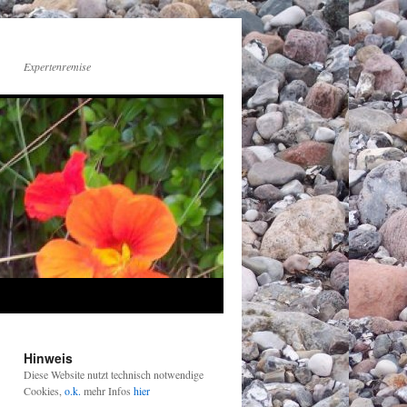
Expertenremise
Hinweis
Diese Website nutzt technisch notwendige
Cookies,
o.k.
mehr Infos
hier