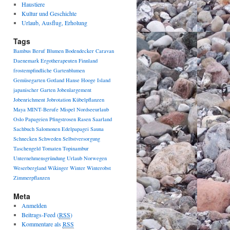
Haustiere
Kultur und Geschichte
Urlaub, Ausflug, Erholung
Tags
Bambus
Beruf
Blumen
Bodendecker
Caravan
Daenemark
Ergotherapeuten
Finnland
frostempfindliche
Gartenblumen
Gemüsegarten
Gotland
Hanse
Hooge
Island
japanischer Garten
Jobenlargement
Jobenrichment
Jobrotation
Kübelpflanzen
Maya
MINT-Berufe
Mispel
Nordseeurlaub
Oslo
Papageien
Pfingstrosen
Rasen
Saarland
Sachbuch
Salomonen Edelpapagei
Sauna
Schnecken
Schweden
Selbstversorgung
Taschengeld
Tomaten
Topinambur
Unternehmensgründung
Urlaub Norwegen
Weserbergland
Wikinger
Winter
Winterobst
Zimmerpflanzen
Meta
Anmelden
Beitrags-Feed (
RSS
)
Kommentare als
RSS