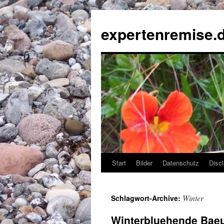
expertenremise.
Start
Bilder
Datenschutz
Disc
Winter
Schlagwort-Archive:
Winterbluehende Bae