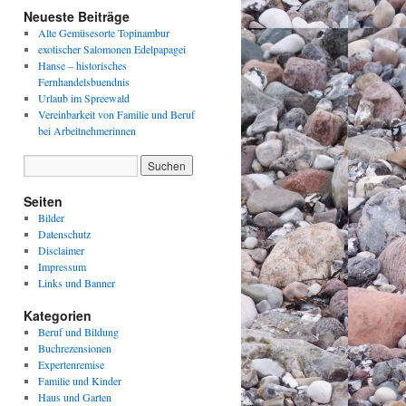
Neueste Beiträge
Alte Gemüsesorte Topinambur
exotischer Salomonen Edelpapagei
Hanse – historisches
Fernhandelsbuendnis
Urlaub im Spreewald
Vereinbarkeit von Familie und Beruf
bei Arbeitnehmerinnen
Seiten
Bilder
Datenschutz
Disclaimer
Impressum
Links und Banner
Kategorien
Beruf und Bildung
Buchrezensionen
Expertenremise
Familie und Kinder
Haus und Garten