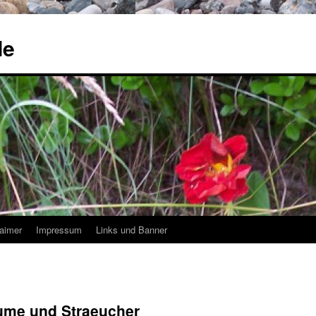
de
laimer
Impressum
Links und Banner
ume und Straeucher