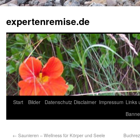
expertenremise.de
Start
Bilder
Datenschutz
Disclaimer
Impressum
Links 
Banne
←
Saunieren – Wellness für Körper und Seele
Buchrez