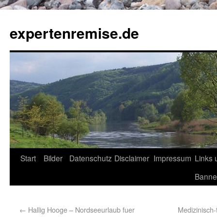
expertenremise.de
Start
Bilder
Datenschutz
Disclaimer
Impressum
Links 
Banne
←
Hallig Hooge – Nordseeurlaub fuer
Medizinisch-