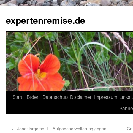
expertenremise.de
Start
Bilder
Datenschutz
Disclaimer
Impressum
Links 
Banne
←
Jobenlargement – Aufgabenerweiterung gegen
Gr