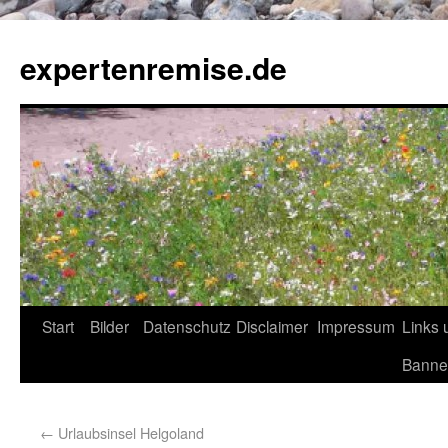
expertenremise.de
Start
Bilder
Datenschutz
Disclaimer
Impressum
Links 
Banne
←
Urlaubsinsel Helgoland