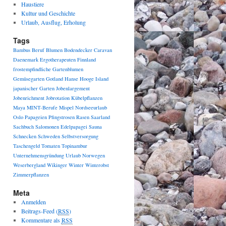
Haustiere
Kultur und Geschichte
Urlaub, Ausflug, Erholung
Tags
Bambus
Beruf
Blumen
Bodendecker
Caravan
Daenemark
Ergotherapeuten
Finnland
frostempfindliche
Gartenblumen
Gemüsegarten
Gotland
Hanse
Hooge
Island
japanischer Garten
Jobenlargement
Jobenrichment
Jobrotation
Kübelpflanzen
Maya
MINT-Berufe
Mispel
Nordseeurlaub
Oslo
Papageien
Pfingstrosen
Rasen
Saarland
Sachbuch
Salomonen Edelpapagei
Sauna
Schnecken
Schweden
Selbstversorgung
Taschengeld
Tomaten
Topinambur
Unternehmensgründung
Urlaub Norwegen
Weserbergland
Wikinger
Winter
Winterobst
Zimmerpflanzen
Meta
Anmelden
Beitrags-Feed (
RSS
)
Kommentare als
RSS