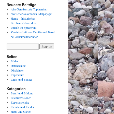
Neueste Beiträge
Alte Gemüsesorte Topinambur
exotischer Salomonen Edelpapagei
Hanse – historisches
Fernhandelsbuendnis
Urlaub im Spreewald
Vereinbarkeit von Familie und Beruf
bei Arbeitnehmerinnen
Seiten
Bilder
Datenschutz
Disclaimer
Impressum
Links und Banner
Kategorien
Beruf und Bildung
Buchrezensionen
Expertenremise
Familie und Kinder
Haus und Garten