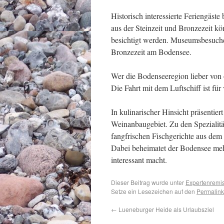
Historisch interessierte Feriengäst
aus der Steinzeit und Bronzezeit 
besichtigt werden. Museumsbesucher 
Bronzezeit am Bodensee.
Wer die Bodenseeregion lieber von
Die Fahrt mit dem Luftschiff ist fü
In kulinarischer Hinsicht präsentie
Weinanbaugebiet. Zu den Spezialitä
fangfrischen Fischgerichte aus dem
Dabei beheimatet der Bodensee mehr
interessant macht.
Dieser Beitrag wurde unter
Expertenremi
Setze ein Lesezeichen auf den
Permalink
←
Lueneburger Heide als Urlaubsziel