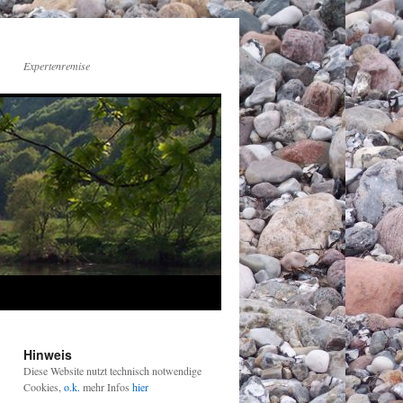
Expertenremise
Hinweis
Diese Website nutzt technisch notwendige
Cookies,
o.k.
mehr Infos
hier