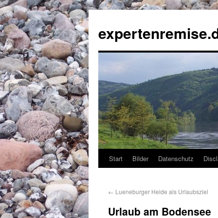
expertenremise.
Start
Bilder
Datenschutz
Disc
←
Lueneburger Heide als Urlaubsziel
Urlaub am Bodensee